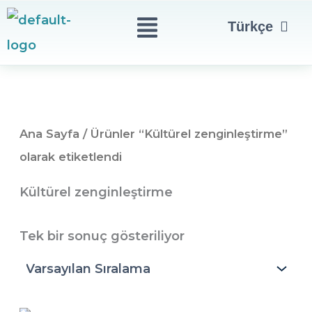
English
İçeriğe
Menu
Türkçe
العربية
atla
Ana Sayfa
/ Ürünler “Kültürel zenginleştirme”
olarak etiketlendi
Kültürel zenginleştirme
Tek bir sonuç gösteriliyor